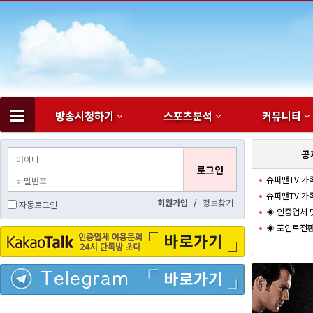
방송시청하기
스포츠분석
커뮤니티
하위분류
공
슈퍼맨TV 가
슈퍼맨TV 가
회원가입
/
정보찾기
자동로그인
◈ 인증업체 
◈ 포인트전환
바로가기
바로가기