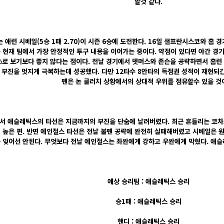
할것 같다.
애런 시베일(5승 1패 2.70)이 시즌 6승에 도전한다. 16일 샌프란시스코와 홈 
 현재 팀에서 가장 안정적인 투구 내용을 이어가는 중이다. 약점이 있다면 야간 경기
%로 보기보다 좋지 않다는 점이다. 전날 경기에서 뎃머스와 존슨을 공략하면서 홈런 
 부진을 멋지게 극복하는데 성공했다. 다만 12타수 8안타의 득점권 성적이 재현되긴 
펜은 논 클러치 상황에서의 상대적 우위를 점유할수 있을 것
서 애슬레틱스의 타선은 지금까지의 부진을 단숨에 날려버렸다. 최근 흔들리는 코차
 높은 편. 반면 에인절스 타선은 전날 불펜 공략에 완전히 실패해버렸고 시베일은 
 잊어선 안된다. 무엇보다 전날 에인절스는 좌완에게 강하고 우완에게 막혔다. 애슬
예상 승리팀 : 애슬레틱스 승리
승1패 : 애슬레틱스 승리
핸디 : 애슬레틱스 승리