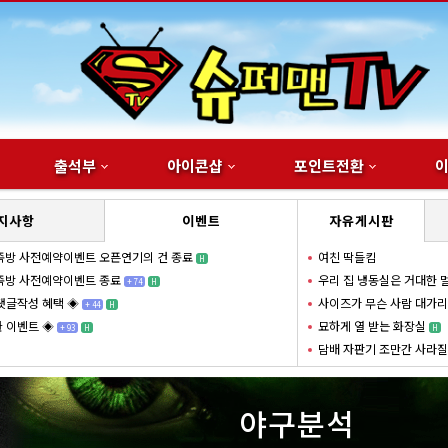
출석부
아이콘샵
포인트전환
지사항
이벤트
자유게시판
족방 사전예약이벤트 오픈연기의 건 종료
여친 딱들킴
H
족방 사전예약이벤트 종료
우리 집 냉동실은 거대한
+
74
H
댓글작성 혜택 ◈
사이즈가 무슨 사람 대가
+
44
H
 이벤트 ◈
묘하게 열 받는 화장실
+
93
H
H
담배 자판기 조만간 사라질
야구분석