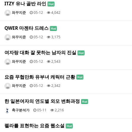
ITZY 유나 골반 라인
Hot
와꾸지준
05-12
4,042
QWER 마젠타 드레스
Hot
와꾸지준
05-12
3,175
여자랑 대화 잘 못하는 남자의 진실
Hot
와꾸지준
05-12
2,543
요즘 무협만화 유부녀 캐릭터 근황
Hot
와꾸지준
05-12
2,342
한 일본여자의 연도별 외모 변화과정
Hot
축구분석가
05-11
2,216
펠라를 표현하는 요즘 웹소설
Hot