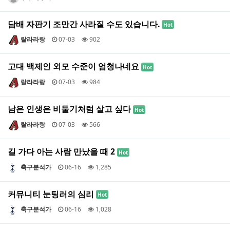
담배 자판기 조만간 사라질 수도 있습니다.
Hot
랄라라랑
07-03
902
고대 백제인 외모 수준이 엄청나네요
Hot
랄라라랑
07-03
984
남은 인생은 비둘기처럼 살고 싶다
Hot
랄라라랑
07-03
566
길 가다 아는 사람 만났을 때 2
Hot
축구분석가
06-16
1,285
커뮤니티 눈팅러의 심리
Hot
축구분석가
06-16
1,028