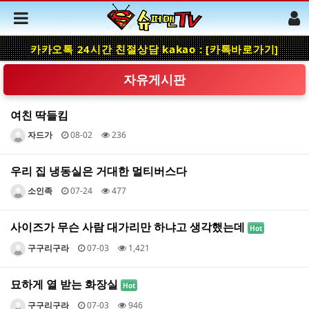
카카오톡 24시간 친절상담 kakao : [카톡바로가기]
자유게시판
여친 딱들킴
자드가
08-02
236
우리 집 냉동실은 거대한 멀티버스다
소인족
07-24
477
사이즈가 무슨 사람 대가리만 하냐고 생각했는데
Hot
구구리구라
07-03
1,421
묘하게 열 받는 화장실
Hot
구구리구라
07-03
946