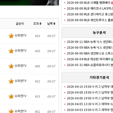
2026-08-08 MLB 시애틀 탬파베이
2026-08-08 MLB 애리조나 LA다저
2026-08-08 MLB 샌디에이고 휴스
2026-08-08 MLB 세인트루이스 콜
글쓴이
조회
날짜
농구분석
슈퍼맨TV
433
08-07
2026-06-11 NBA 뉴욕 닉스 샌안
2026-06-09 NBA 뉴욕 닉스 샌안
슈퍼맨TV
430
08-07
2026-06-06 NBA 샌안토니오 스퍼
2026-06-04 MLB 워싱턴 마이애미
2026-05-31 NBA 오클라호마시티
슈퍼맨TV
445
08-07
기타경기분석
슈퍼맨TV
432
08-07
2026-04-10 19:00 V-리그 남자부
2026-04-08 19:00 V-리그 남자
슈퍼맨TV
433
08-07
2026-04-06 19:00 V-리그 남자
2026-04-05 13:30 V-리그 여자부 
2026-04-03 19:00 V-리그 여자부
슈퍼맨TV
451
08-07