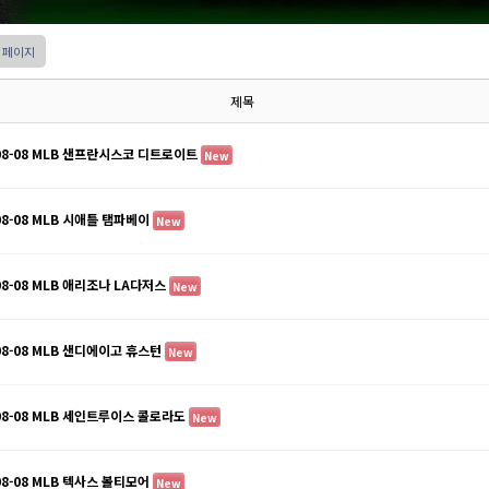
 페이지
제목
-08-08 MLB 샌프란시스코 디트로이트
New
-08-08 MLB 시애틀 탬파베이
New
-08-08 MLB 애리조나 LA다저스
New
-08-08 MLB 샌디에이고 휴스턴
New
-08-08 MLB 세인트루이스 콜로라도
New
-08-08 MLB 텍사스 볼티모어
New