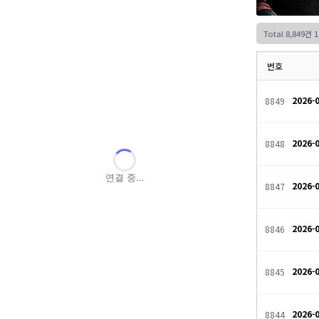
Total 8,849건
1
번호
2026
8849
2026
8848
2026
8847
2026
8846
2026
8845
2026
8844