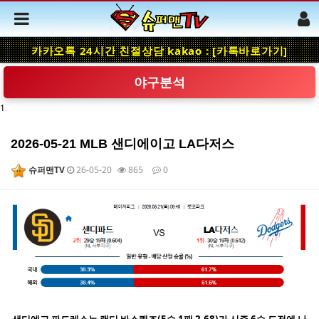
카카오톡 24시간 친절상담 kakao : [카톡바로가기]
야구분석
1
2026-05-21 MLB 샌디에이고 LA다저스
슈퍼맨TV
26-05-20
865
0
본문
샌디에고 파드레스는 랜디 바스퀘즈(5승 1패 2.68)가 시즌 6승 도전에 나