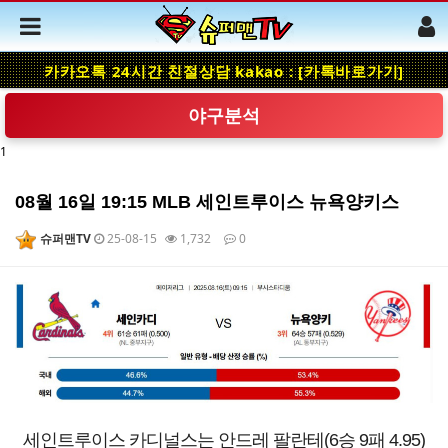
카카오톡 24시간 친절상담 kakao : [카톡바로가기]
야구분석
1
08월 16일 19:15 MLB 세인트루이스 뉴욕양키스
슈퍼맨TV
25-08-15
1,732
0
본문
세인트루이스 카디널스는 안드레 팔란테(6승 9패 4.95)