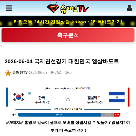
카카오톡 24시간 친절상담 kakao : [카톡바로가기]
축구분석
1
2026-06-04 국제친선경기 대한민국 엘살바도르
슈퍼맨TV
26-06-03
762
0
본문
✅A매치✅ 홍명보 감독이 셀프로 오버를 성립시킬 수 있을지? 없을지? 여
부가 더 중요한 경기!