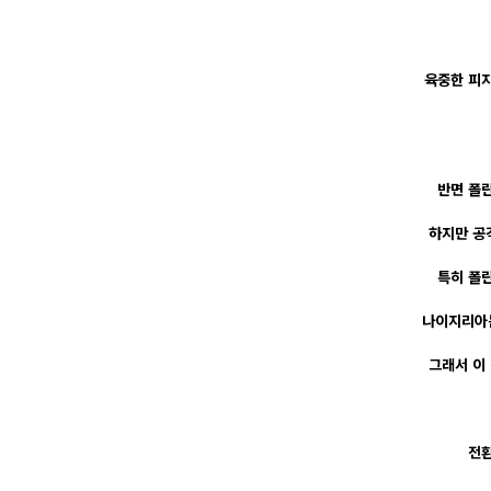
육중한 피지
반면 폴란
하지만 공
특히 폴
나이지리아는
그래서 이
전환