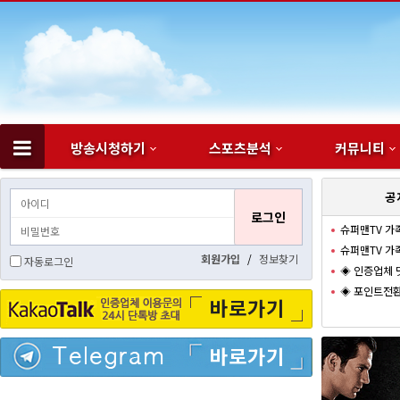
방송시청하기
스포츠분석
커뮤니티
하위분류
공
슈퍼맨티비 공
슈퍼맨티비 인
회원가입
/
정보찾기
자동로그인
※ 슈퍼맨TV
※ 슈퍼맨TV
바로가기
◈ 이용 규칙
바로가기