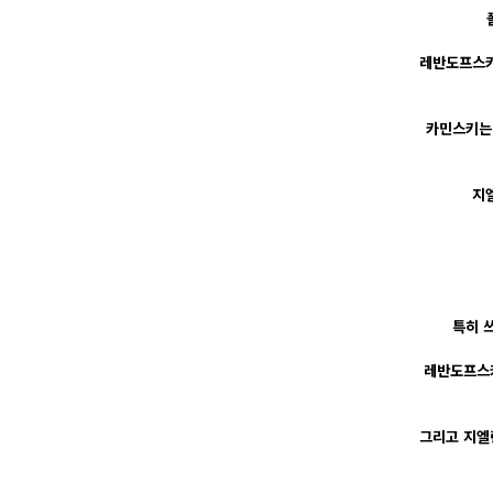
레반도프스키
카민스키는 
지
특히 
레반도프스키
그리고 지엘