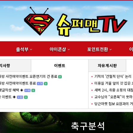
출석부
아이콘샵
포인트전환
지사항
이벤트
자유게시판
지 필독
H
증업체 {레이스}가 추가되었습니다
 도메인이 변경되었습니다.
H
 해외시청자 필독※
H
+
18
H
거대하도다
슬
축구분석