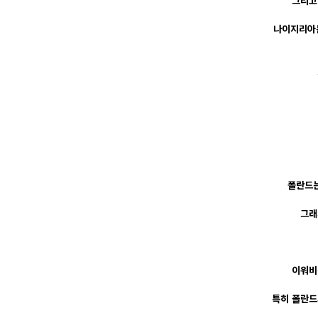
그리고
나이지리아는
폴란드는
그래
이워비
특히 폴란드