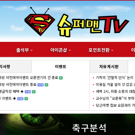
출석부
아이콘샵
포인트전환
지사항
이벤트
자유게시판
족방 사전예약이벤트 오픈연기의 건 종료
기적의 '간헐적 단식' 논리
H
족방 사전예약이벤트 종료
미용실 거울 앞의 갓 잡은
+
74
H
댓글작성 혜택 ◈
새벽 2시, 취중 쇼핑의 대
+
44
H
 이벤트 ◈
교수님의 "오픈북"이 뜻하
+
93
H
당근마켓 첩보 요원과의 
축구분석