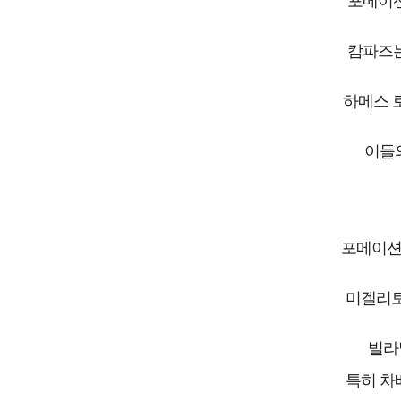
포메이션
캄파즈는
하메스 
이들의
포메이션은
미겔리토
빌라
특히 차