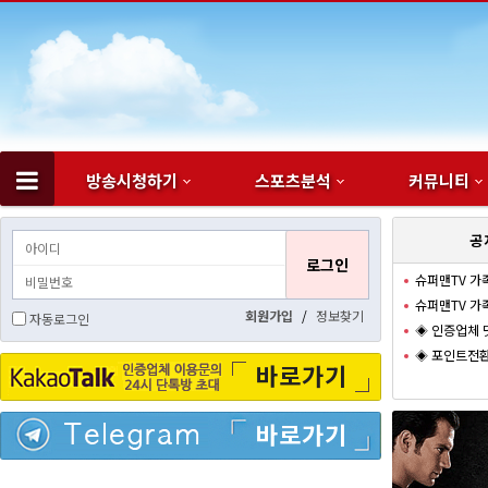
방송시청하기
스포츠분석
커뮤니티
하위분류
공
슈퍼맨TV 가
슈퍼맨TV 가
회원가입
/
정보찾기
자동로그인
◈ 인증업체 
◈ 포인트전환
바로가기
바로가기