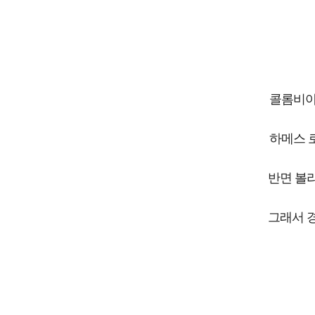
콜롬비아
하메스 
반면 볼
그래서 