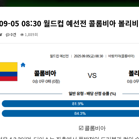
-09-05 08:30 월드컵 예선전 콜롬비아 볼리
V
0건
1,889회
☑️ 콜롬비아