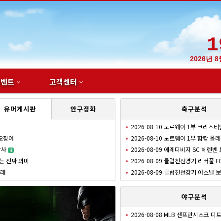
1
2026년 
이벤트
고객센터
유머게시판
안구정화
축구분석
2026-08-10 노르웨이 1부 크리스티
 오징어
2026-08-10 노르웨이 1부 함캄 올
참사
2026-08-09 에레디비지 SC 헤렌벤
H
는 진짜 의미
2026-08-09 클럽친선경기 리버풀 F
거래
2026-08-09 클럽친선경기 아스널
N
야구분석
2026-08-08 MLB 샌프란시스코 