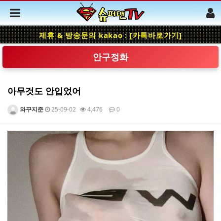
제휴 & 방송문의 kakao : [카톡바로가기]
안구정화
아무것도 안입었어
와꾸지준
25-09-02
4,476
0
본문