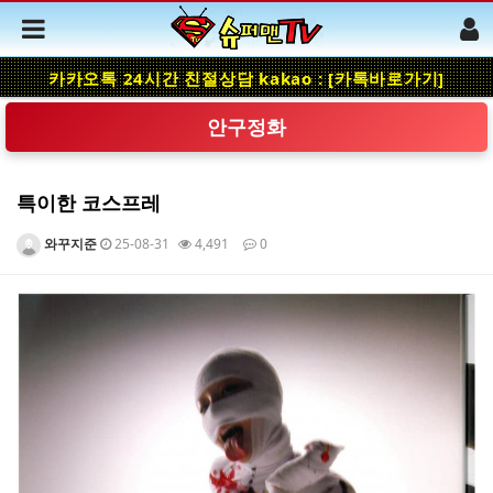
카카오톡 24시간 친절상담 kakao : [카톡바로가기]
안구정화
특이한 코스프레
와꾸지준
25-08-31
4,491
0
본문