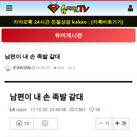
카카오톡 24시간 친절상담 kakao : [카톡바로가기]
유머게시판
남편이 내 손 족발 같대
구구리구라
26-05-07
826
0
본문