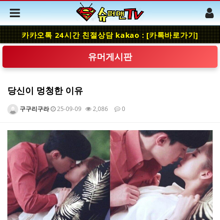
카카오톡 24시간 친절상담 kakao : [카톡바로가기]
유머게시판
당신이 멍청한 이유
구구리구라
25-09-09
2,086
0
본문