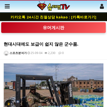
카카오톡 24시간 친절상담 kakao : [카톡바로가기]
유머게시판
현대시대에도 보급이 쉽지 않은 군수품.
스포츠분석가
25-09-04
2,230
0
본문