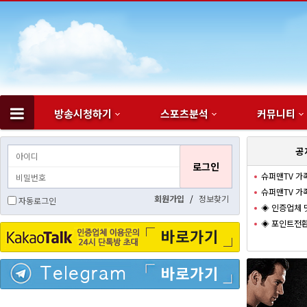
방송시청하기
스포츠분석
커뮤니티
하위분류
공
슈퍼맨TV 가
슈퍼맨TV 가
회원가입
/
정보찾기
자동로그인
◈ 인증업체 
◈ 포인트전환
바로가기
바로가기