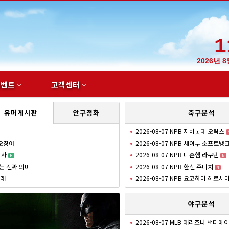
1
2026년 
이벤트
고객센터
유머게시판
안구정화
축구분석
2026-08-07 NPB 지바롯데 오릭스
 오징어
2026-08-07 NPB 세이부 소프트뱅
참사
2026-08-07 NPB 니혼햄 라쿠텐
H
N
는 진짜 의미
2026-08-07 NPB 한신 주니치
N
거래
2026-08-07 NPB 요코하마 히로시
야구분석
2026-08-07 MLB 애리조나 샌디에