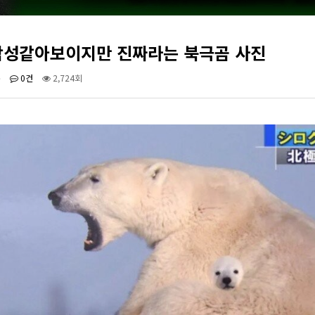
합성같아보이지만 진짜라는 북극곰 사진
준
0건
2,724회