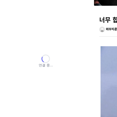
너무 
와꾸지