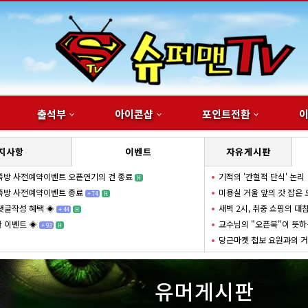
출석부
아이콘샵
포인트전환
지사항
이벤트
자유게시판
족방 사전예약이벤트 오픈연기의 건 종료
기적의 '간헐적 단식' 논리
H
족방 사전예약이벤트 종료
미용실 거울 앞의 갓 잡은
+
74
H
댓글작성 혜택 ◈
새벽 2시, 취중 쇼핑의 대
+
44
H
 이벤트 ◈
교수님의 "오픈북"이 뜻하
+
93
H
당근마켓 첩보 요원과의 
유머게시판