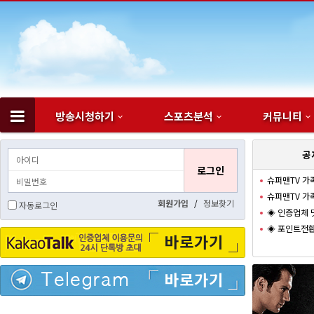
방송시청하기
스포츠분석
커뮤니티
하위분류
공
슈퍼맨TV 가
슈퍼맨TV 가
회원가입
/
정보찾기
자동로그인
◈ 인증업체 
◈ 포인트전환
바로가기
바로가기