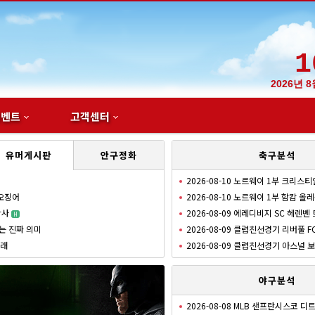
1
2026년 
이벤트
고객센터
유머게시판
안구정화
축구분석
2026-08-10 노르웨이 1부 크리스티
 오징어
2026-08-10 노르웨이 1부 함캄 올
참사
2026-08-09 에레디비지 SC 헤렌벤
H
는 진짜 의미
2026-08-09 클럽친선경기 리버풀 F
거래
2026-08-09 클럽친선경기 아스널
N
야구분석
2026-08-08 MLB 샌프란시스코 