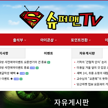
출석부
아이콘샵
포인트전환
지사항
이벤트
자유게시판
족방 사전예약이벤트 오픈연기의 건 종료
기적의 '간헐적 단식' 논리
H
족방 사전예약이벤트 종료
미용실 거울 앞의 갓 잡은
+
74
H
댓글작성 혜택 ◈
새벽 2시, 취중 쇼핑의 대
+
44
H
 이벤트 ◈
교수님의 "오픈북"이 뜻하
+
93
H
당근마켓 첩보 요원과의 
자유게시판