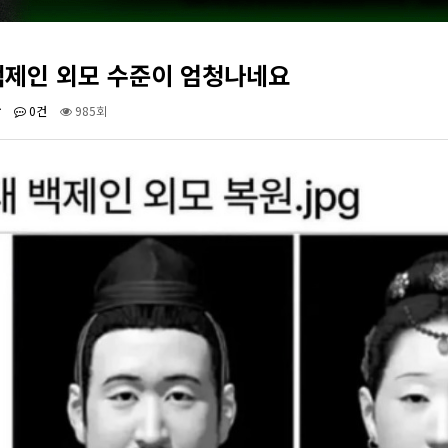
백제인 외모 수준이 엄청나네요
랑
0건
985회