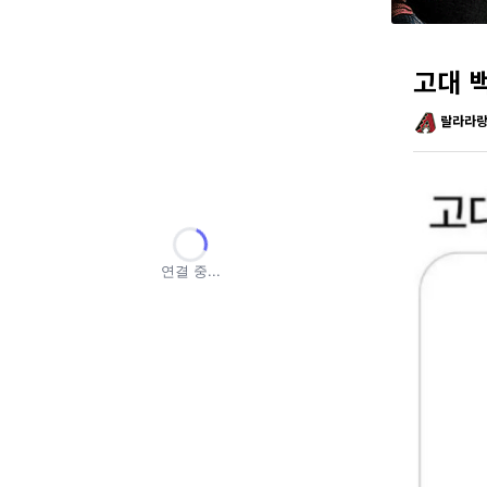
고대 
랄라라