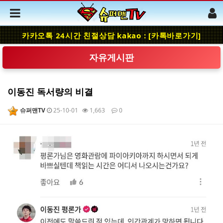
카카오톡 24시간 친절상담 kakao : [카톡바로가기]
자유게시판
이동진 독서량의 비결
슈퍼맨TV
25-10-01
1,663
0
본문