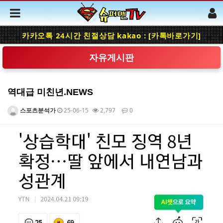
카카오톡 24시간 친절상담 kakao : [카톡바로가기]
자유게시판
역대급 미친년.NEWS
스포츠분석가
25-06-15
2,797
0
본문