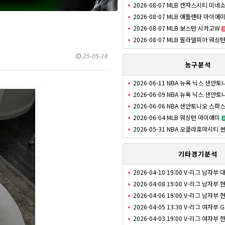
2026-08-07 MLB 캔자스시티 미네
2026-08-07 MLB 애틀랜타 마이애
2026-08-07 MLB 보스턴 시카고W
2026-08-07 MLB 필라델피아 워싱
25-05-18
농구분석
2026-06-11 NBA 뉴욕 닉스 샌안
2026-06-09 NBA 뉴욕 닉스 샌안
2026-06-06 NBA 샌안토니오 스퍼
2026-06-04 MLB 워싱턴 마이애미
2026-05-31 NBA 오클라호마시티
기타경기분석
2026-04-10 19:00 V-리그 남자부
2026-04-08 19:00 V-리그 남자
2026-04-06 19:00 V-리그 남자
2026-04-05 13:30 V-리그 여자부 
2026-04-03 19:00 V-리그 여자부