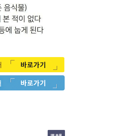
바로가기
바로가기
목록