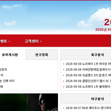
2
2026년 
이벤트
고객센터
유머게시판
안구정화
축구분석
2026-08-08 노르웨이 1부 바이킹 
2026-08-08 아세안현대컵 말레이
2026-08-08 잉글랜드 EFL컵 퀸즈
2026-08-08 클럽친선경기 첼시 AC
2026-08-08 노르웨이 1부 볼레렝아 
~쩍
여친의 이벤트
오빠꺼 윤정이
야구분석
2026-08-07 MLB 애리조나 샌디에