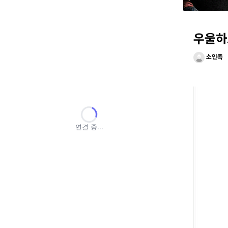
우울하
소인족