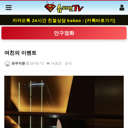
카카오톡 24시간 친절상담 kakao : [카톡바로가기]
안구정화
여친의 이벤트
와꾸지준
26-05-12
14,823
0
본문