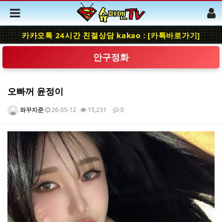
카카오톡 24시간 친절상담 kakao : [카톡바로가기]
안구정화
오빠꺼 윤정이
와꾸지준
26-05-12
15,231
0
본문