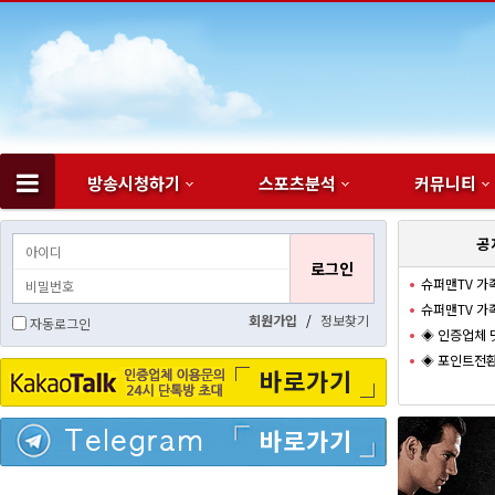
방송시청하기
스포츠분석
커뮤니티
하위분류
공
슈퍼맨TV 가
슈퍼맨TV 가
회원가입
/
정보찾기
자동로그인
◈ 인증업체 
◈ 포인트전환
바로가기
바로가기