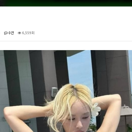
준
0건
6,559회