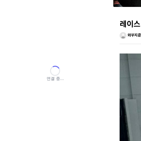
레이스
와꾸지