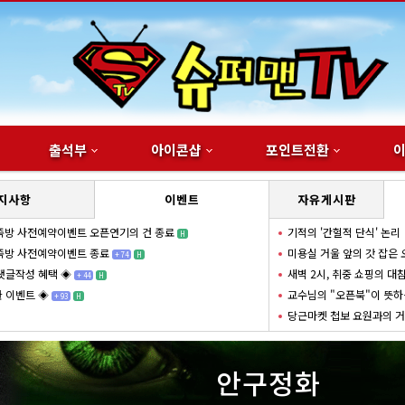
출석부
아이콘샵
포인트전환
지사항
이벤트
자유게시판
족방 사전예약이벤트 오픈연기의 건 종료
기적의 '간헐적 단식' 논리
H
족방 사전예약이벤트 종료
미용실 거울 앞의 갓 잡은
+
74
H
댓글작성 혜택 ◈
새벽 2시, 취중 쇼핑의 대
+
44
H
 이벤트 ◈
교수님의 "오픈북"이 뜻하
+
93
H
당근마켓 첩보 요원과의 
안구정화