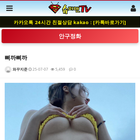
카카오톡 24시간 친절상담 kakao : [카톡바로가기]
안구정화
삐까삐까
와꾸지준
25-07-07
5,459
0
본문