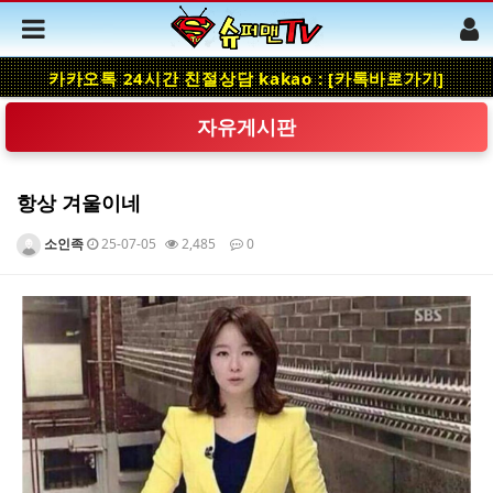
카카오톡 24시간 친절상담 kakao : [카톡바로가기]
자유게시판
항상 겨울이네
소인족
25-07-05
2,485
0
본문